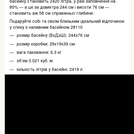
басейну становить 2420 літра, у разі заповнення на
80% — а це за діаметра 244 см і висоти 76 см —
становить аж 58 см справжньої глибини.
Подаруйте собі та своїм близьким ідеальний відпочинок
у спеку з наливним басейном 28110
розмір басейну (ВxДxШ): 244x76 см
розмір коробки: 29x19x39 см
вага паковання: 6.3 кг
об'єм 0.021 куб. м
кількість літрів у басейні: 2419 л