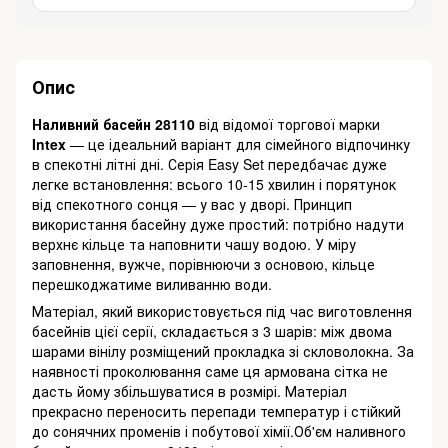
Опис
Наливний басейн 28110
від відомої торгової марки
Intex
— це ідеальний варіант для сімейного відпочинку
в спекотні літні дні. Серія Easy Set передбачає дуже
легке встановлення: всього 10-15 хвилин і порятунок
від спекотного сонця — у вас у дворі. Принцип
використання басейну дуже простий: потрібно надути
верхнє кільце та наповнити чашу водою. У міру
заповнення, вужче, порівнюючи з основою, кільце
перешкоджатиме виливанню води.
Матеріал, який використовується під час виготовлення
басейнів цієї серії, складається з 3 шарів: між двома
шарами вінілу розміщений прокладка зі скловолокна. За
наявності проколювання саме ця армована сітка не
дасть йому збільшуватися в розмірі. Матеріал
прекрасно переносить перепади температур і стійкий
до сонячних променів і побутової хімії.Об'єм наливного