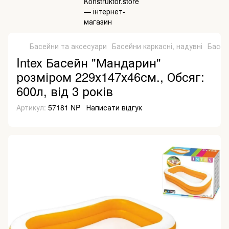
Басейни та аксесуари
Басейни каркасні, надувні
Басейн
Intex Басейн "Мандарин"
розміром 229х147х46см., Обсяг:
600л, від 3 років
Артикул:
57181 NP
Написати відгук