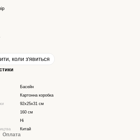
лір
ити, коли з'явиться
стики
Басейн
Картонна коробка
ки
92х25х31 см
160 см
я
Ні
ництва
Китай
Оплата