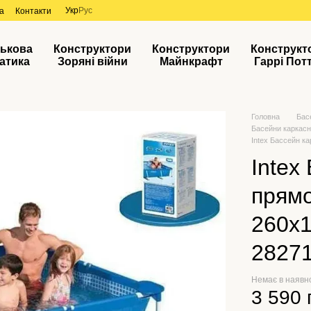
Укр
Рус
а
Контакти
ськова
Конструктори
Конструктори
Конструкт
атика
Зоряні війни
Майнкрафт
Гаррі Пот
Головна
Бас
Басейни каркасні
Intex Бассейн к
Intex
прямо
260х1
2827
Немає в наявн
3 590 