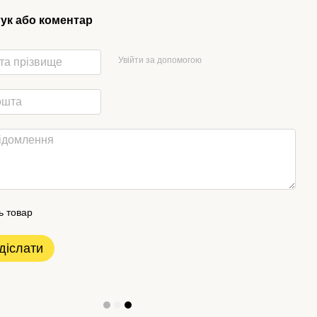
гук або коментар
Увійти за допомогою
ь товар
діслати