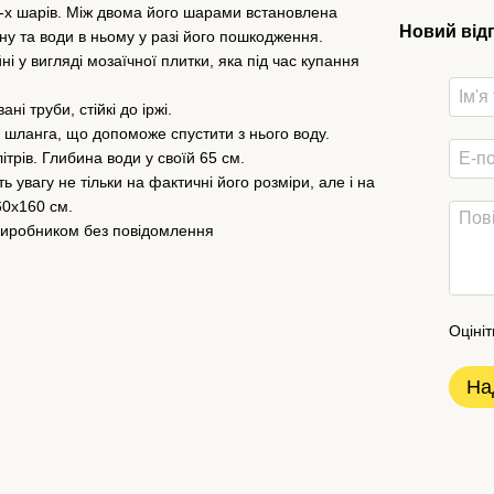
-х шарів. Між двома його шарами встановлена ​​
Новий від
ну та води в ньому у разі його пошкодження.
у вигляді мозаїчної плитки, яка під час купання
і труби, стійкі до іржі.
 шланга, що допоможе спустити з нього воду.
трів. Глибина води у своїй 65 см.
 увагу не тільки на фактичні його розміри, але і на
60х160 см.
 виробником без повідомлення
Оцініт
На