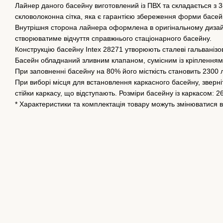
Лайнер даного басейну виготовлений із ПВХ та складається з 3
скловолоконна сітка, яка є гарантією збереження форми басей
Внутрішня сторона лайнера оформлена в оригінальному дизайні 
створюватиме відчуття справжнього стаціонарного басейну.
Конструкцію басейну Intex 28271 утворюють сталеві гальванізован
Басейн обладнаний зливним клапаном, сумісним із кріпленням
При заповненні басейну на 80% його місткість становить 2300 лі
При виборі місця для встановлення каркасного басейну, зверніть
стійки каркасу, що відступають. Розміри басейну із каркасом: 2
* Характеристики та комплектація товару можуть змінюватися