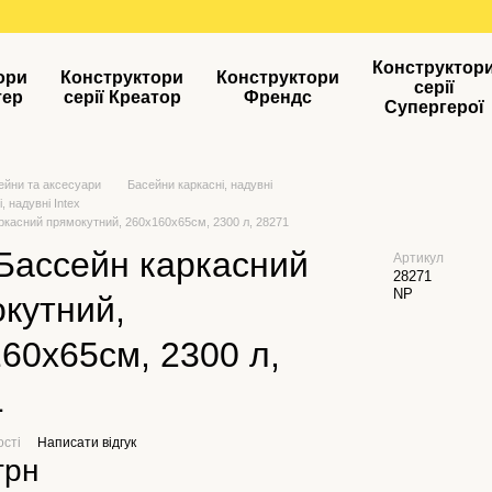
Конструктор
ори
Конструктори
Конструктори
серії
тер
серії Креатор
Френдс
Супергерої
ейни та аксесуари
Басейни каркасні, надувні
, надувні Intex
аркасний прямокутний, 260х160х65см, 2300 л, 28271
 Бассейн каркасний
Артикул
28271
NP
кутний,
60х65см, 2300 л,
1
ості
Написати відгук
грн