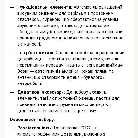
Функціональні елементи
: Автомобіль оснащений
висувним сидінням для стрільця з протонним
бластером, сиреною, що обертається (з уявним
звуковим ефектом), а також деталізованим
обладнанням у багажнику, включно з пасткою для
привидів і радаром для виявлення паранормальної
активності.
Інтер’єр і деталі
: Салон автомобіля опрацьований
до дрібниць — приладова панель, кермо, важіль
перемикання передач і навіть старі радіоприймачі.
Зовні — автентичні наклейки, іржаві плями та
антени, що створюють ефект «бувалого»
автомобіля.
Додаткові аксесуари
: До набору входять
елементи, такі як протонний ранець, пастка для
привидів та інші інструменти мисливців, які
додають інтерактивності та реалізму.
Особливості набору
:
Реалістичність
: Точна копія ECTO-1 з
кінематографічними деталями, включно з