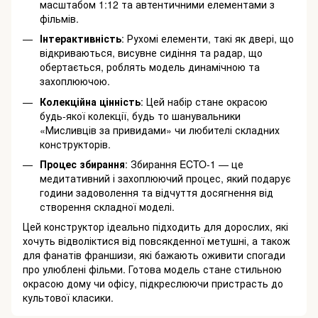
масштабом 1:12 та автентичними елементами з
фільмів.
Інтерактивність
: Рухомі елементи, такі як двері, що
відкриваються, висувне сидіння та радар, що
обертається, роблять модель динамічною та
захоплюючою.
Колекційна цінність
: Цей набір стане окрасою
будь-якої колекції, будь то шанувальники
«Мисливців за привидами» чи любителі складних
конструкторів.
Процес збирання
: Збирання ECTO-1 — це
медитативний і захоплюючий процес, який подарує
години задоволення та відчуття досягнення від
створення складної моделі.
Цей конструктор ідеально підходить для дорослих, які
хочуть відволіктися від повсякденної метушні, а також
для фанатів франшизи, які бажають оживити спогади
про улюблені фільми. Готова модель стане стильною
окрасою дому чи офісу, підкреслюючи пристрасть до
культової класики.