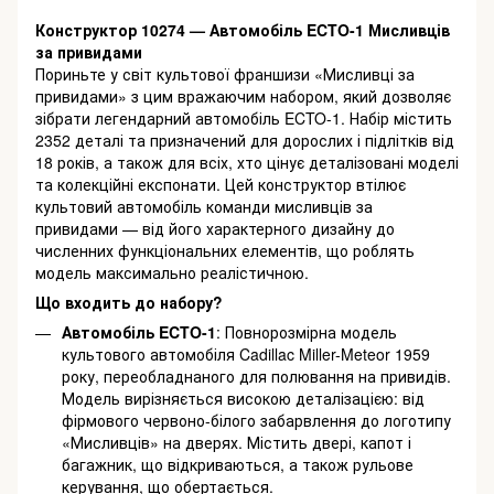
Конструктор 10274 — Автомобіль ECTO-1 Мисливців
за привидами
Пориньте у світ культової франшизи «Мисливці за
привидами» з цим вражаючим набором, який дозволяє
зібрати легендарний автомобіль ECTO-1. Набір містить
2352 деталі та призначений для дорослих і підлітків від
18 років, а також для всіх, хто цінує деталізовані моделі
та колекційні експонати. Цей конструктор втілює
культовий автомобіль команди мисливців за
привидами — від його характерного дизайну до
численних функціональних елементів, що роблять
модель максимально реалістичною.
Що входить до набору?
Автомобіль ECTO-1
: Повнорозмірна модель
культового автомобіля Cadillac Miller-Meteor 1959
року, переобладнаного для полювання на привидів.
Модель вирізняється високою деталізацією: від
фірмового червоно-білого забарвлення до логотипу
«Мисливців» на дверях. Містить двері, капот і
багажник, що відкриваються, а також рульове
керування, що обертається.