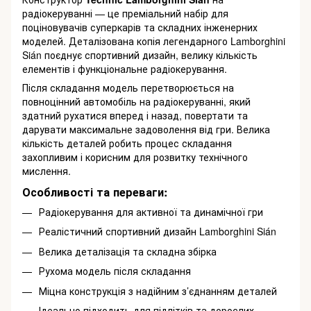
радіокеруванні — це преміальний набір для
поціновувачів суперкарів та складних інженерних
моделей. Деталізована копія легендарного Lamborghini
Sián поєднує спортивний дизайн, велику кількість
елементів і функціональне радіокерування.
Після складання модель перетворюється на
повноцінний автомобіль на радіокеруванні, який
здатний рухатися вперед і назад, повертати та
дарувати максимальне задоволення від гри. Велика
кількість деталей робить процес складання
захопливим і корисним для розвитку технічного
мислення.
Особливості та переваги:
Радіокерування для активної та динамічної гри
Реалістичний спортивний дизайн Lamborghini Sián
Велика деталізація та складна збірка
Рухома модель після складання
Міцна конструкція з надійним з’єднанням деталей
Ідеально підходить для підлітків та дорослих