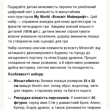
Подаруйте дитині можливість перенести улюблений
цифровий світ у реальність із масштабним
конструктором
My World «Всесвіт Майнкрафт»
. Цей
набір — справжня знахідка для юних архітекторів та
фанатів легендарної гри. Завдяки значній кількості
деталей (
1016 шт.
), дитина зможе спроєктувати
власне унікальне поселення, щоразу змінюючи локації
та створюючи нові сценарії для гри.
Набір охоплює ключові елементи всесвіту Minecraft: від
затишного двоповерхового будинку та городу до
загадкового порталу та лігва Ендер-дракона. Процес
складання не лише розважає, а й ефективно розвиває
дрібну моторику, логічне мислення та посидючість.
Особливості набору:
Масштабність:
Велика локація розміром
33 х 32
см
вміщує безліч зон: склад зброї, водоспад, загін
для тварин, сторожову вежу та багато іншого.
Рекордна кількість персонажів:
У комплекті
20
фігурок
, серед яких Стів у діамантовій броні, Алекс,
Кріпер, Ендер-дракон, а також різноманітні тварини