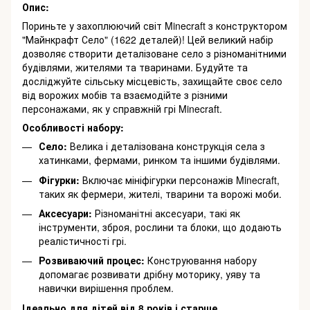
Опис:
Пориньте у захоплюючий світ Minecraft з конструктором
"Майнкрафт Село" (1622 деталей)! Цей великий набір
дозволяє створити деталізоване село з різноманітними
будівлями, жителями та тваринами. Будуйте та
досліджуйте сільську місцевість, захищайте своє село
від ворожих мобів та взаємодійте з різними
персонажами, як у справжній грі Minecraft.
Особливості набору:
Село:
Велика і деталізована конструкція села з
хатинками, фермами, ринком та іншими будівлями.
Фігурки:
Включає мініфігурки персонажів Minecraft,
таких як фермери, жителі, тварини та ворожі моби.
Аксесуари:
Різноманітні аксесуари, такі як
інструменти, зброя, рослини та блоки, що додають
реалістичності грі.
Розвиваючий процес:
Конструювання набору
допомагає розвивати дрібну моторику, уяву та
навички вирішення проблем.
Ідеально для дітей від 8 років і старше.