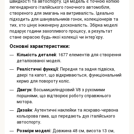
швидкості та автоспорту. Ця модель є точною копією
легендарного італійського гоночного автомобіля,
створеного для змагань на витривалість. Ідеально
підходить для шанувальників гонок, колекціонерів та
тих, хто цінує інженерну досконалість. Збірка моделі
подарує години захопливого процесу, а результат
стане окрасою будь-якої колекції чи інтер’єру.
Основні характеристики:
Кількість деталей
: 1677 елементів для створення
деталізованої моделі.
Реалістичні функції
: Передня та задня підвіска,
двері та капот, що відкриваються, функціональний
кермо для повороту коліс.
Двигун
: Восьмициліндровий V8 з рухомими
поршнями, що відтворює роботу справжнього
мотора.
Дизайн
: Аутентичні наклейки та яскраво-червона
кольорова гама, що передають дух італійського
автоспорту.
Розміри моделі
: Довжина 48 см, висота 13 см,