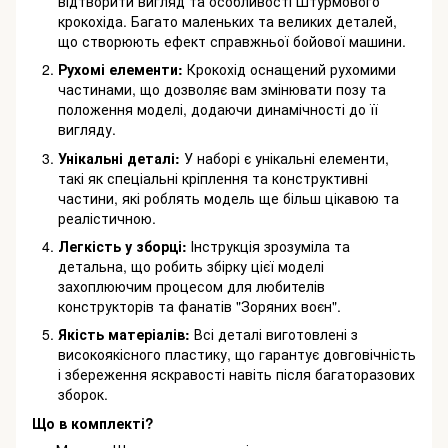
відтворити вигляд та особливості Штурмового
крокохіда. Багато маленьких та великих деталей,
що створюють ефект справжньої бойової машини.
Рухомі елементи:
Крокохід оснащений рухомими
частинами, що дозволяє вам змінювати позу та
положення моделі, додаючи динамічності до її
вигляду.
Унікальні деталі:
У наборі є унікальні елементи,
такі як спеціальні кріплення та конструктивні
частини, які роблять модель ще більш цікавою та
реалістичною.
Легкість у зборці:
Інструкція зрозуміла та
детальна, що робить збірку цієї моделі
захоплюючим процесом для любителів
конструкторів та фанатів "Зоряних воєн".
Якість матеріалів:
Всі деталі виготовлені з
високоякісного пластику, що гарантує довговічність
і збереження яскравості навіть після багаторазових
зборок.
Що в комплекті?