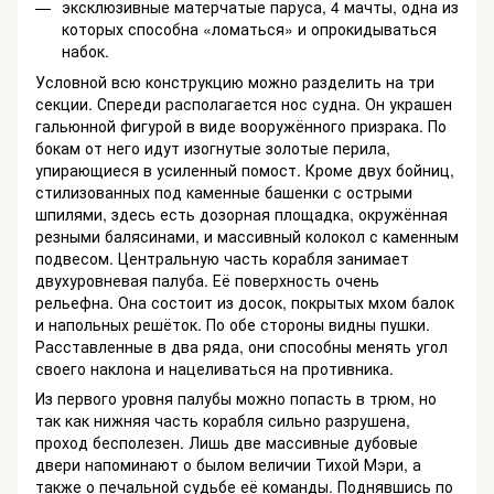
эксклюзивные матерчатые паруса, 4 мачты, одна из
которых способна «ломаться» и опрокидываться
набок.
Условной всю конструкцию можно разделить на три
секции. Спереди располагается нос судна. Он украшен
гальюнной фигурой в виде вооружённого призрака. По
бокам от него идут изогнутые золотые перила,
упирающиеся в усиленный помост. Кроме двух бойниц,
стилизованных под каменные башенки с острыми
шпилями, здесь есть дозорная площадка, окружённая
резными балясинами, и массивный колокол с каменным
подвесом. Центральную часть корабля занимает
двухуровневая палуба. Её поверхность очень
рельефна. Она состоит из досок, покрытых мхом балок
и напольных решёток. По обе стороны видны пушки.
Расставленные в два ряда, они способны менять угол
своего наклона и нацеливаться на противника.
Из первого уровня палубы можно попасть в трюм, но
так как нижняя часть корабля сильно разрушена,
проход бесполезен. Лишь две массивные дубовые
двери напоминают о былом величии Тихой Мэри, а
также о печальной судьбе её команды. Поднявшись по