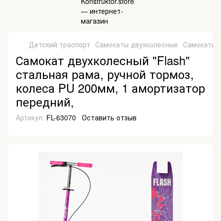
Детский траспорт
Самокаты двухколесные
Самокаты д
Самокат двухколесный "Flash"
стальная рама, ручной тормоз,
колеса PU 200мм, 1 амортизатор
передний,
Артикул:
FL-63070
Оставить отзыв