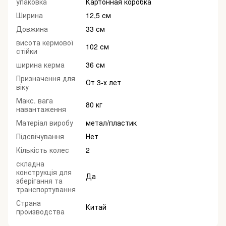
упаковка
Картонная коробка
Ширина
12,5 см
Довжина
33 см
висота кермової
102 см
стійки
ширина керма
36 см
Призначення для
От 3-х лет
віку
Макс. вага
80 кг
навантаження
Матеріал виробу
метал/пластик
Підсвічування
Нет
Кількість колес
2
складна
конструкція для
Да
зберігання та
транспортування
Страна
Китай
производства