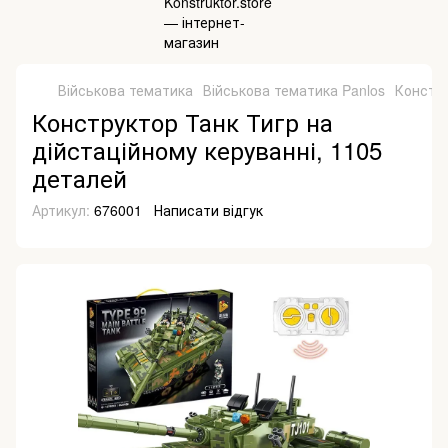
Військова тематика
Військова тематика Panlos
Констру
Конструктор Танк Тигр на
дійстаційному керуванні, 1105
деталей
Артикул:
676001
Написати відгук