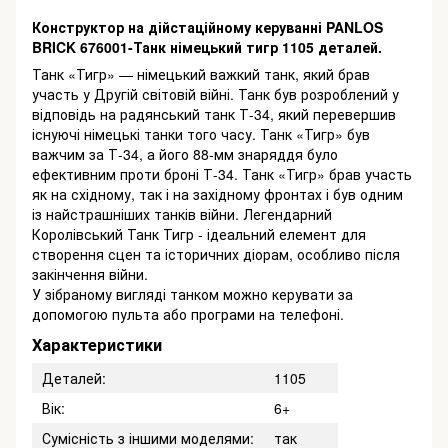
Конструктор на дійстаційному керуванні PANLOS
BRICK 676001-Танк німецький тигр 1105 деталей.
Танк «Тигр» — німецький важкий танк, який брав
участь у Другій світовій війні. Танк був розроблений у
відповідь на радянський танк Т-34, який перевершив
існуючі німецькі танки того часу. Танк «Тигр» був
важчим за Т-34, а його 88-мм знаряддя було
ефективним проти броні Т-34. Танк «Тигр» брав участь
як на східному, так і на західному фронтах і був одним
із найстрашніших танків війни. Легендарний
Королівський Танк Тигр - ідеальний елемент для
створення сцен та історичних діорам, особливо після
закінчення війни.
У зібраному вигляді танком можно керувати за
допомогою пульта або програми на телефоні.
Характеристики
Деталей:
1105
Вік:
6+
Сумісність з іншими моделями:
так