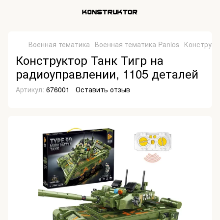
Военная тематика
Военная тематика Panlos
Конструкт
Конструктор Танк Тигр на
радиоуправлении, 1105 деталей
Артикул:
676001
Оставить отзыв